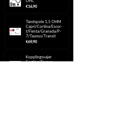
OHC
€16,90
Tändspole 1,5 OHM
C­a­p­r­i­/­C­o­r­t­i­n­a­/­E­s­c­o­r­
t­/­F­i­e­s­t­a­/­G­r­a­n­a­d­a­/­P­
7­/­T­a­u­n­u­s­/­T­r­a­n­s­i­t
€69,90
Kopplingsvajer
Cortina/Taunus
€39,90
Retroford Zero noise
växelspak 'Quickshift'
5-speed (Type 9) - C­
a­p­r­i­/­G­r­a­n­a­d­a­/­S­i­e­r­r­a­/­
S­c­o­r­p­i­o
€219
Framgrill Opel Kadett
B
€65