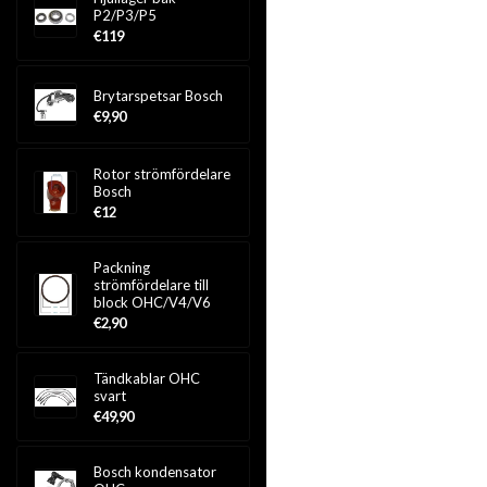
P2/P3/P5
€119
Brytarspetsar Bosch
€9,90
Rotor strömfördelare
Bosch
€12
Packning
strömfördelare till
block OHC/V4/V6
€2,90
Tändkablar OHC
svart
€49,90
Bosch kondensator