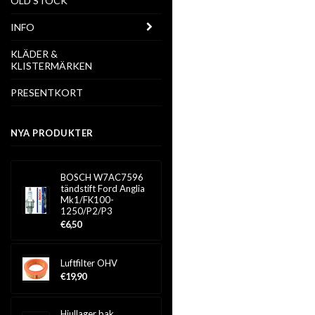
OLD STOCK
INFO
KLÄDER &
KLISTERMÄRKEN
PRESENTKORT
NYA PRODUKTER
BOSCH W7AC7596
tändstift Ford Anglia
Mk1/FK100-
1250/P2/P3
€6,50
Luftfilter OHV
€19,90
Hjullager bak