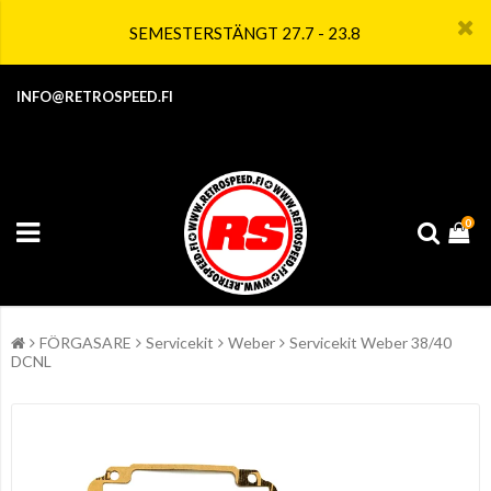
SEMESTERSTÄNGT 27.7 - 23.8
INFO@RETROSPEED.FI
0
FÖRGASARE
Servicekit
Weber
Servicekit Weber 38/40
DCNL