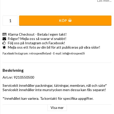
Läs mer...
KÖP
Klarna Checkout - Betala i egen takt!
Frågor? Mejla oss så svarar vi snabbt!
Följ oss på Instagram och Facebook!
Mejla oss ett foto av din bil för att publiceras på våra sidor!
Facebook/Instagram: retrospeedfinland - E-mail: info@retrospeed.fi
Beskrivning
Art.nr: 9210550500
Servicekit innehåller packningar, tätningar, membran, nål och säte*

Servicekit innehåller inte munstycken men dessa kan fås separat!

*Innehållet kan variera. Ta kontakt för specifika uppgifter.
Visa mer