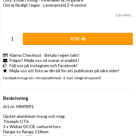
Om ej färdigt i lager - Leveranstid 2-4 veckor
Läs mer...
KÖP
Klarna Checkout - Betala i egen takt!
Frågor? Mejla oss så svarar vi snabbt!
Följ oss på Instagram och Facebook!
Mejla oss ett foto av din bil för att publiceras på våra sidor!
Facebook/Instagram: retrospeedfinland - E-mail: info@retrospeed.fi
Beskrivning
Art.nr: MW0091
Gjutet aluminium Insug och stag

Triumph GT6

3 x Weber DCOE carburettors

Flange to flange 118mm
