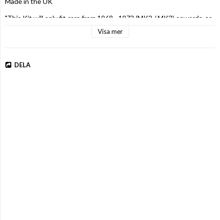
Made in the UK

"This Kit will only fit cars from 1968 - 1973 (MK2 / MK3) onwards, as 
the MK1 used a different style manifold"
Visa mer
DELA