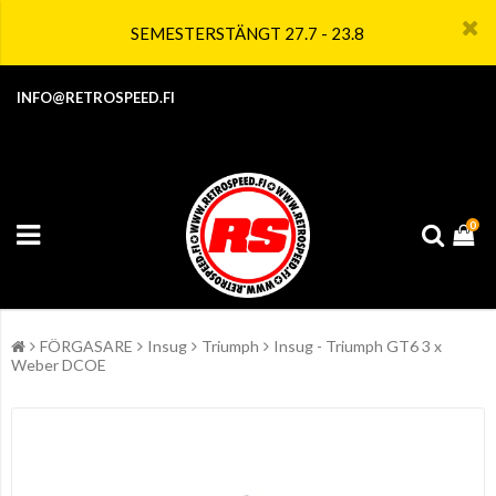
SEMESTERSTÄNGT 27.7 - 23.8
INFO@RETROSPEED.FI
0
FÖRGASARE
Insug
Triumph
Insug - Triumph GT6 3 x
Weber DCOE