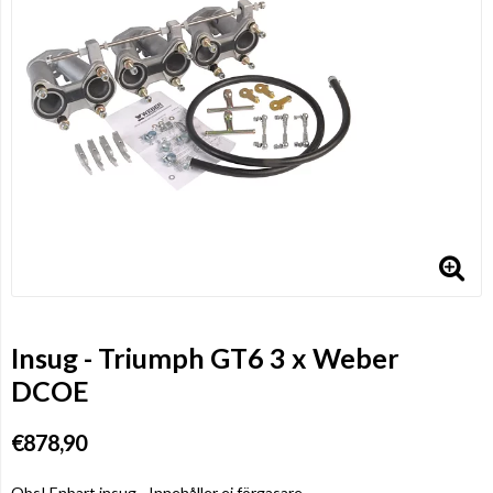
Insug - Triumph GT6 3 x Weber
DCOE
€878,90
Obs! Enbart insug - Innehåller ej förgasare