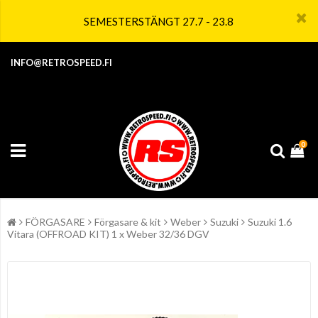
SEMESTERSTÄNGT 27.7 - 23.8
INFO@RETROSPEED.FI
0
FÖRGASARE
Förgasare & kit
Weber
Suzuki
Suzuki 1.6
Vitara (OFFROAD KIT) 1 x Weber 32/36 DGV