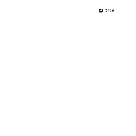
Replaces the standa
DELA
Kit also includes 

• Plenum kit

• Air hose to mate up