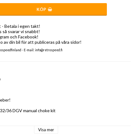
KÖP
- Betala i egen takt!
s så svarar vi snabbt!
tagram och Facebook!
o av din bil för att publiceras på våra sidor!
speedfinland - E-mail: info@retrospeed.fi
0
ber!

 32/36 DGV manual choke kit

Visa mer