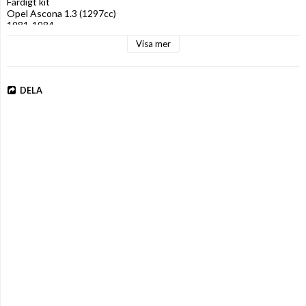
Färdigt kit

Opel Ascona 1.3 (1297cc)

1981-1984  

Ersätter GM Varajet 11
Visa mer
DELA