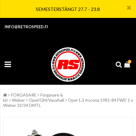
SEMESTERSTÄNGT 27.7 - 23.8
INFO@RETROSPEED.FI
0
FÖRGASARE
Förgasare &
kit
Weber
Opel/GM/Vauxhall
Opel 1.3 Ascona 1981-84 FWD 1 x
Weber 32/34 DMTL