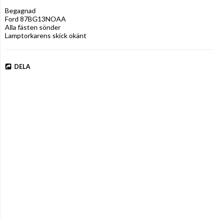
Begagnad

Ford 87BG13NOAA

Alla fästen sönder

Lamptorkarens skick okänt
DELA