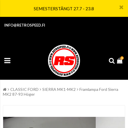
SEMESTERSTÄNGT 27.7 - 23.8
INFO@RETROSPEED.FI
0
CLASSIC FORD
SIERRA MK1-MK2
Framlampa Ford Sierra
MK2 87-93 Höger