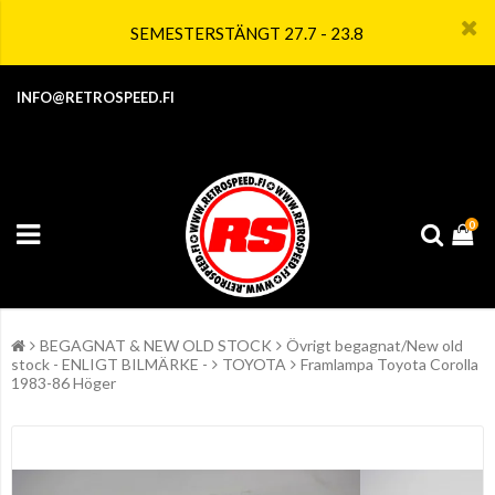
SEMESTERSTÄNGT 27.7 - 23.8
INFO@RETROSPEED.FI
0
BEGAGNAT & NEW OLD STOCK
Övrigt begagnat/New old
stock - ENLIGT BILMÄRKE -
TOYOTA
Framlampa Toyota Corolla
1983-86 Höger