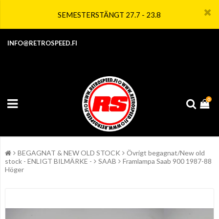
SEMESTERSTÄNGT 27.7 - 23.8
INFO@RETROSPEED.FI
0
BEGAGNAT & NEW OLD STOCK
Övrigt begagnat/New old
stock - ENLIGT BILMÄRKE -
SAAB
Framlampa Saab 900 1987-88
Höger