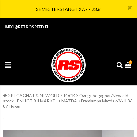
SEMESTERSTÄNGT 27.7 - 23.8
INFO@RETROSPEED.FI
0
BEGAGNAT & NEW OLD STOCK
Övrigt begagnat/New old
stock - ENLIGT BILMÄRKE -
MAZDA
Framlampa Mazda 626 II 86-
87 Höger