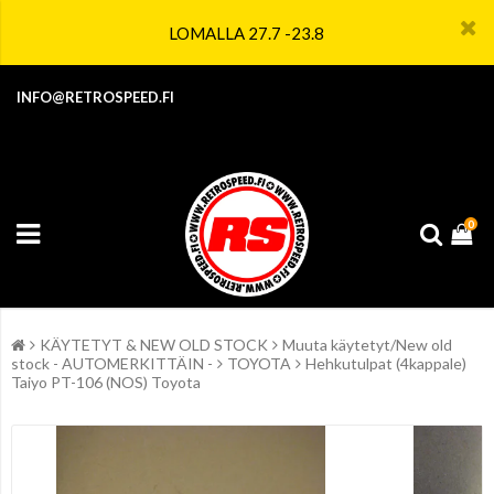
LOMALLA 27.7 -23.8
INFO@RETROSPEED.FI
0
KÄYTETYT & NEW OLD STOCK
Muuta käytetyt/New old
stock - AUTOMERKITTÄIN -
TOYOTA
Hehkutulpat (4kappale)
Taiyo PT-106 (NOS) Toyota