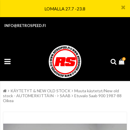
LOMALLA 27.7 -23.8
INFO@RETROSPEED.FI
0
KÄYTETYT & NEW OLD STOCK
Muuta käytetyt/New old
stock - AUTOMERKITTÄIN -
SAAB
Etuvalo Saab 900 1987-88
Oikea