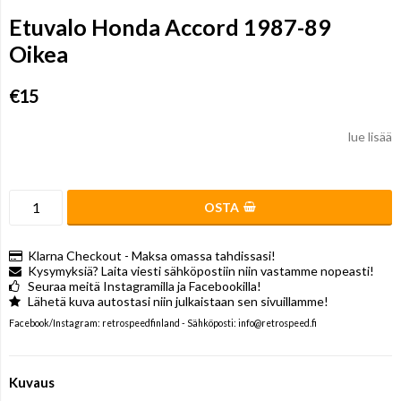
Etuvalo Honda Accord 1987-89
Oikea
€15
lue lisää
OSTA
Klarna Checkout - Maksa omassa tahdissasi!
Kysymyksiä? Laita viesti sähköpostiin niin vastamme nopeasti!
Seuraa meitä Instagramilla ja Facebookilla!
Lähetä kuva autostasi niin julkaistaan sen sivuillamme!
Facebook/Instagram: retrospeedfinland - Sähköposti: info@retrospeed.fi
Kuvaus