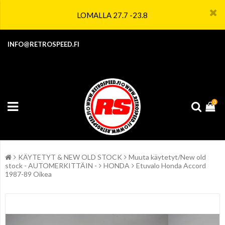
LOMALLA 27.7 -23.8
INFO@RETROSPEED.FI
0
KÄYTETYT & NEW OLD STOCK
Muuta käytetyt/New old
stock - AUTOMERKITTÄIN -
HONDA
Etuvalo Honda Accord
1987-89 Oikea