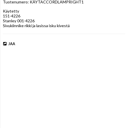
Tuotenumero: KÄYTACCORDLAMPRIGHT1
Käytetty

151-4226

Stanley 001-4226

Sivukiinnike rikki ja lasissa isku kivestä
JAA