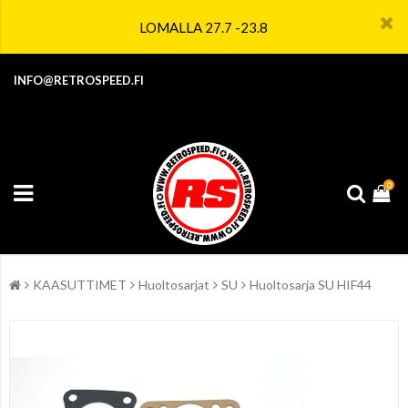
LOMALLA 27.7 -23.8
INFO@RETROSPEED.FI
0
KAASUTTIMET
Huoltosarjat
SU
Huoltosarja SU HIF44