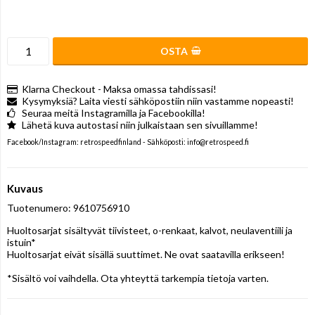
OSTA
Klarna Checkout - Maksa omassa tahdissasi!
Kysymyksiä? Laita viesti sähköpostiin niin vastamme nopeasti!
Seuraa meitä Instagramilla ja Facebookilla!
Lähetä kuva autostasi niin julkaistaan sen sivuillamme!
Facebook/Instagram: retrospeedfinland - Sähköposti: info@retrospeed.fi
Kuvaus
Tuotenumero: 9610756910
Huoltosarjat sisältyvät tiivisteet, o-renkaat, kalvot, neulaventiili ja 
istuin*

Huoltosarjat eivät sisällä suuttimet. Ne ovat saatavilla erikseen!

*Sisältö voi vaihdella. Ota yhteyttä tarkempia tietoja varten.