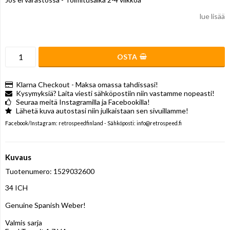
lue lisää
OSTA
Klarna Checkout - Maksa omassa tahdissasi!
Kysymyksiä? Laita viesti sähköpostiin niin vastamme nopeasti!
Seuraa meitä Instagramilla ja Facebookilla!
Lähetä kuva autostasi niin julkaistaan sen sivuillamme!
Facebook/Instagram: retrospeedfinland - Sähköposti: info@retrospeed.fi
Kuvaus
Tuotenumero: 1529032600
34 ICH

Genuine Spanish Weber!

Valmis sarja
