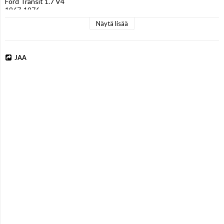
Ford Transit 1.7 V4

1967-1976 

Näytä lisää
JAA