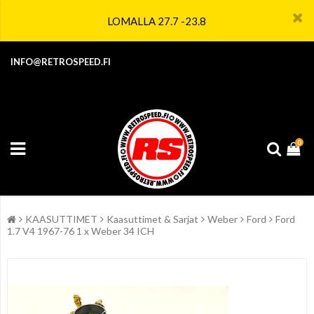
LOMALLA 27.7 -23.8
INFO@RETROSPEED.FI
0
KAASUTTIMET
Kaasuttimet & Sarjat
Weber
Ford
Ford
1.7 V4 1967-76 1 x Weber 34 ICH